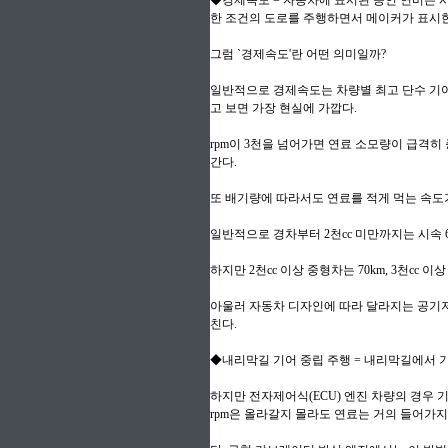
◆경제속도 = 자동차에 표시된 공인 연비는 시
한 조건의 도로를 주행하면서 메이커가 표시한
그럼 `경제속도'란 어떤 의미일까?
일반적으로 경제속도는 차량별 최고 단수 기어에
고 보면 가장 현실에 가깝다.
rpm이 3천을 넘어가면 연료 소모량이 급격히 
간다.
또 배기량에 따라서도 연료를 적게 먹는 속도
일반적으로 경차부터 2천cc 미만까지는 시속 6
하지만 2천cc 이상 중형차는 70km, 3천cc 
아울러 자동차 디자인에 따라 달라지는 공기저
친다.
◆내리막길 기어 중립 주행 = 내리막길에서 
하지만 전자제어식(ECU) 엔진 차량의 경우
rpm은 올라갈지 몰라도 연료는 거의 들어가지