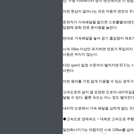
단, 구형 캬브레이터 방식 엔진에서는 이 방법
이런 현상이 일어나는 것은 자동차 엔진의 두
운전자가 가속페달을 밟으면 스로틀밸브(엔진으로
입량에 맞춰 연료 분사량을 늘린다.
반대로 가속페달을 놓아 공기 흡입량이 제로가 
시속 10km 이상만 유지하면 연료가 투입되
시동은 꺼지지 않는다.
다만 rpm이 일정 수준까지 떨어지면 ECU는
사한다.
이런 원리를 가장 쉽게 이용할 수 있는 경우가
고속도로와 같이 잘 포장된 도로의 내리막길을
달릴 수 있다. 물론 속도는 어느 정도 떨어진다
내리막 도로에서 가속 페달을 심하게 밟는 것은
◆고속도로 경제속도 = 대체로 고속도로 주행시
일반화시키기는 어렵지만 시속 120km를 넘어