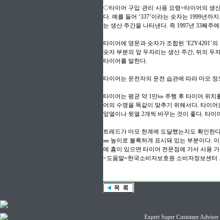
◇타이어 구입·관리·사용 요령=타이어의 생산
다. 예를 들어 ‘337’이라는 숫자는 1999
는 생산 주간을 나타낸다. 즉 1997년 33째주
타이어에 영문과 숫자가 조합된 ‘E2Y4201’의 
숫자 부분의 앞 두자리는 생산 주간, 뒤의 두자
타이어를 말한다.
타이어는 운전자의 운전 습관에 따라 마모 정
타이어는 평균 약 1만㎞ 주행 후 타이어 위치
어의 수명을 똑같이 맞추기 위해서다. 타이어
앞열이나 뒷열 2개씩 바꾸는 것이 좋다. 타이
트레드가 마모 한계에 도달했는지도 확인한다. 
㎜ 높이로 볼록하게 표시돼 있는 부분이다. 
에 흠이 있으면 타이어 전문점에 가서 사용 가
<도움말=한국소비자보호원 소비자정보센터 
Expert Super Customer A