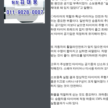
된 원인은 공기압 부족이었다. 소보원측은 “
제대로 돼 있지 않았다”고 말했다.
◇타이어의 역할과 특성=타이어는 안전과 직접
이는 중요한 부품이다. 일반적인 승용차의 추천 공
다. 공기압이 이보다 낮으면 타이어의 주행 
하면 타이어 트레드의 접지 면적이 줄고 트레
서 타어어 공기압은 적정하게 유지해야 한다.
또 자동차의 휠얼라인먼트가 맞지 않으면 타이
어의 수명이 짧아지고 심하면 파열된다. 차량
받는 것이 좋다. 편마모를 방지하려면 카센터
고무가 주성분인 타이어는 공기중의 산소와 
약해진다. 스페어 타이어나 미사용 타이어 모두
소보원측 실험 결과 정상적인 타이어의 주행거리를 
품은 0.22로 나타나 내구성이 크게 떨어졌다
하지 않는 것이 안전하다.
화물을 적절하게 싣는 것도 중요하다. 과하중
다. 승합차용 타이어에 적정 하중의 150% 
실험결과가 나와 있다.