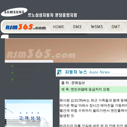
찾아오시는 길
공 지 사 항
자동차 뉴스
출 처 : 문화일보
제 목: 엔진과열때 응급처치 요령
회사원 김모(38)씨는 최근 가족들과 함께 동
따가운 햇살 아래서 장시간 에어컨을 가동하며
빨간색 위험 수위까지 올라가면서 엔진출력이 
발생한 것.
허겁지겁 차를 갓길에 세운 뒤 차 안에 있던 