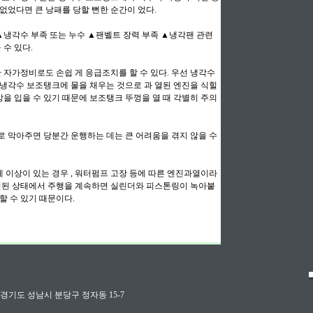
없었다면 큰 낭패를 당할 뻔한 순간이 었다.
냉각수 부족 또는 누수 ▲팬벨트 장력 부족 ▲냉각팬 관련
 수 있다.
자가정비로도 손쉽 게 응급조치를 할 수 있다. 우선 냉각수
 냉각수 보조탱크에 물을 채우는 것으로 과 열된 엔진을 식힐
상을 입을 수 있기 때문에 보조탱크 뚜껑을 열 때 각별히 주의
로 막아주면 당분간 운행하는 데는 큰 어려움을 겪지 않을 수
 이상이 있는 경우 , 워터펌프 고장 등에 따른 엔진과열이라
과열된 상태에서 주행을 계속하면 실린더와 피스톤링이 녹아붙
할 수 있기 때문이다.
dviser 경기도 성남시 분당구 정자동 15-7